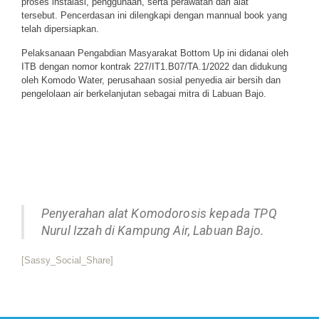
proses instalasi, penggunaan,
serta perawatan dari alat
tersebut.
Pencerdasan ini dilengkapi dengan
mannual book yang
telah dipersiapkan.
Pelaksanaan Pengabdian Masyarakat
Bottom Up ini didanai oleh
ITB dengan
nomor kontrak 227/IT1.B07/TA.1/2022
dan didukung
oleh Komodo Water,
perusahaan sosial penyedia air bersih
dan
pengelolaan air berkelanjutan
sebagai mitra di Labuan Bajo.
Penyerahan alat Komodorosis kepada TPQ
Nurul Izzah di Kampung Air, Labuan Bajo.
[Sassy_Social_Share]