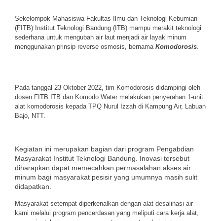
Sekelompok Mahasiswa Fakultas Ilmu dan Teknologi Kebumian
(FITB) Institut Teknologi Bandung (ITB) ma
mpu merakit teknolog
i
sederhana untuk mengubah air laut menjadi air layak minum
menggunakan prinsip
reverse osmosis, bernama
Komodorosis
.
Pada tanggal 23 Oktober 2022, tim Komodorosis didampingi oleh
dosen FITB ITB dan Komodo Water melakukan penyerahan 1-unit
alat komodorosis kepada TPQ Nurul Izzah di Kampung Air, Labuan
Bajo, NTT.
Kegiatan ini merupakan bagian dari program Pengabdian
Masyarakat Institut Teknologi Bandung.
Inovasi tersebut
diharapkan dapat memecahkan permasalahan akses air
minum bagi masyarakat pesisir yang umumnya masih sulit
didapatkan.
Masyarakat setempat diperkenalkan
dengan alat desalinasi air
kami melalui
program pencerdasan yang meliputi cara
kerja alat,